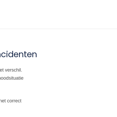
ncidenten
t verschil.
noodsituatie
et correct