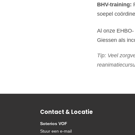
BHV-training:
F
soepel coördine
Al onze EHBO- 
Giessen als inc
Tip: Veel zorg
reanimatiecursu
Contact & Locatie
Soterios VOF
Stuur een e-mail