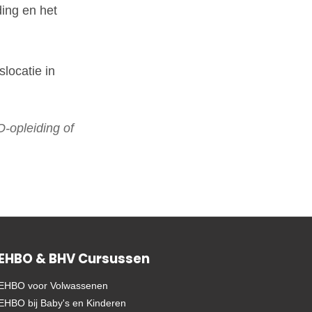
ding en het
locatie in
-opleiding of
EHBO & BHV Cursussen
EHBO voor Volwassenen
EHBO bij Baby's en Kinderen