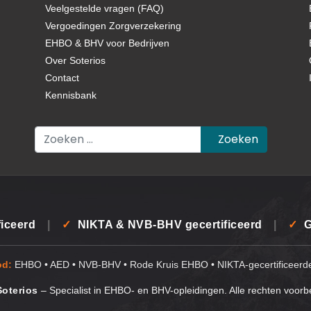
Veelgestelde vragen (FAQ)
Vergoedingen Zorgverzekering
EHBO & BHV voor Bedrijven
Over Soterios
Contact
Kennisbank
Zoeken
Zoeken
ficeerd
|
✓
NIKTA & NVB-BHV gecertificeerd
|
✓
G
od:
EHBO • AED • NVB-BHV • Rode Kruis EHBO • NIKTA-gecertificeerd
Soterios
– Specialist in EHBO- en BHV-opleidingen. Alle rechten voor