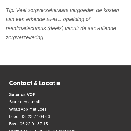
Tip: Veel zorgverzekeraars vergoeden de kosten
van een erkende EHBO-opleiding of
reanimatiecursus (deels) vanuit de aanvullende
zorgverzekering.
Contact & Locatie
Soterios VOF
Stuur een e-mail
WhatsApp met Loes
Loes - 06 23 77 04 63
Bas - 06 22 01 37 15