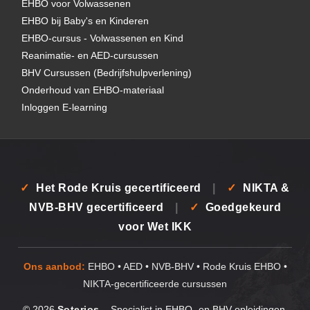
EHBO voor Volwassenen
EHBO bij Baby's en Kinderen
EHBO-cursus - Volwassenen en Kind
Reanimatie- en AED-cursussen
BHV Cursussen (Bedrijfshulpverlening)
Onderhoud van EHBO-materiaal
Inloggen E-learning
✓
Het Rode Kruis gecertificeerd
|
✓
NIKTA &
NVB-BHV gecertificeerd
|
✓
Goedgekeurd
voor Wet IKK
Ons aanbod:
EHBO • AED • NVB-BHV • Rode Kruis EHBO •
NIKTA-gecertificeerde cursussen
© 2026
Soterios
– Specialist in EHBO- en BHV-opleidingen.