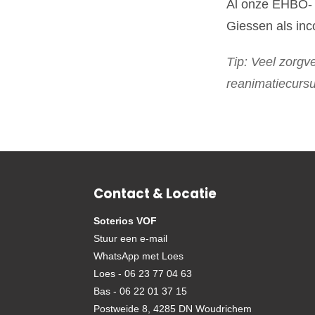
Al onze EHBO- 
Giessen als inc
Tip: Veel zorg
reanimatiecursu
Contact & Locatie
Soterios VOF
Stuur een e-mail
WhatsApp met Loes
Loes - 06 23 77 04 63
Bas - 06 22 01 37 15
Postweide 8, 4285 DN Woudrichem