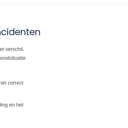
ncidenten
t verschil.
noodsituatie
et correct
ding en het