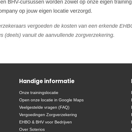
en BHV-cursussen worden zowel op onze eigen trainings
ompany op jouw eigen locatie verzorgd.
verzekeraars vergoeden de kosten van een erkende EHBO
s (deels) vanuit de aanvullende zorgverzekering.
Handige informatie
Onze trainingslocatie
Open onze locatie in Google Maps
Veelgestelde vragen (FAQ)
Vergoedingen Zorgverzekering
EHBO & BHV voor Bedrijven
Over Soterios